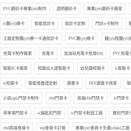
PVC磨砂卡專業(yè)制作
透明磨砂卡
專業(yè)磨砂卡廠家
ic醫(yī)療卡
智能就診卡
就診卡定制
門診ic卡制作
工廠定制醫(yī)療一卡通就診卡
PVC醫(yī)療卡
醫(yī)院醫(y
充電卡制作廠家
充電卡
加油站充電卡批發(fā)
PVC充電
智能IC卡廠家
校園出入證智能卡
幼兒園校園卡
ic智能卡
ic校園卡
智能借書證定制
讀書卡
DIY讀書卡商家
智
小區(qū)門禁卡制作
rfid門禁卡
高端rfid門禁卡
ic門禁卡
停車場門禁卡
ic鑰匙扣門禁
ic門禁卡制造工廠
異形門禁
rfid高端會員卡
vip會員卡訂做
專業(yè)會員卡生產(chǎn)工廠