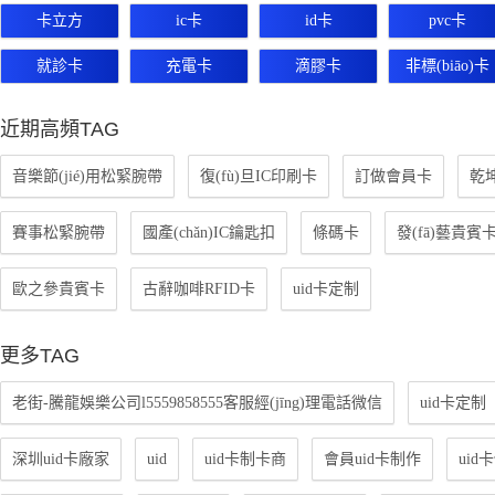
卡立方
ic卡
id卡
pvc卡
就診卡
充電卡
滴膠卡
非標(biāo)卡
近期高頻TAG
音樂節(jié)用松緊腕帶
復(fù)旦IC印刷卡
訂做會員卡
乾坤
賽事松緊腕帶
國產(chǎn)IC鑰匙扣
條碼卡
發(fā)藝貴賓
歐之參貴賓卡
古辭咖啡RFID卡
uid卡定制
更多TAG
老街-騰龍娛樂公司l5559858555客服經(jīng)理電話微信
uid卡定制
深圳uid卡廠家
uid
uid卡制卡商
會員uid卡制作
uid卡