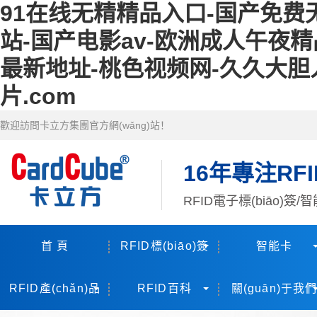
91在线无精精品入口-国产免费
站-国产电影av-欧洲成人午夜
最新地址-桃色视频网-久久大胆人
片.com
歡迎訪問卡立方集團官方網(wǎng)站！
16年專注R
RFID電子標(biāo)簽/智
首 頁
RFID標(biāo)簽
智能卡
RFID產(chǎn)品
RFID百科
關(guān)于我