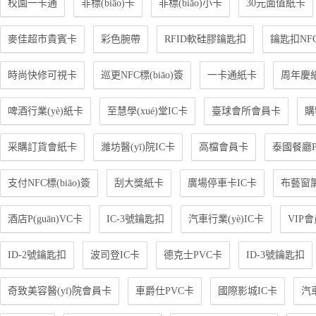
校園一卡通
非標(biāo)卡
非標(biāo)小卡
30元面值紙卡
麥佳超市貴賓卡
彩色腕帶
RFID軟硅膠鑰匙扣
鑰匙扣NFC
時尚快修可視卡
巡更NFC標(biāo)簽
一卡通紙卡
周年慶
啤酒行業(yè)紙卡
至慧學(xué)堂IC卡
臺球會所會員卡
購
采購訂貨會紙卡
濰坊醫(yī)院IC卡
高檔會員卡
泰國餐廳P
支付NFC標(biāo)簽
刮大獎紙卡
廣場停車卡IC卡
布藝窗
酒店P(guān)VC卡
IC-3號鑰匙扣
汽車行業(yè)IC卡
VIP
ID-2號鑰匙扣
波司登IC卡
德克士PVC卡
ID-3號鑰匙扣
奇致美容醫(yī)院會員卡
車爵仕PVC卡
國際影城IC卡
汽車