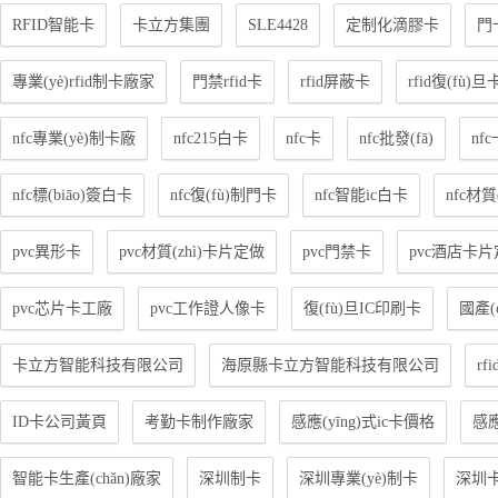
RFID智能卡
卡立方集團
SLE4428
定制化滴膠卡
門
專業(yè)rfid制卡廠家
門禁rfid卡
rfid屏蔽卡
rfid復(fù)
nfc專業(yè)制卡廠
nfc215白卡
nfc卡
nfc批發(fā)
nf
nfc標(biāo)簽白卡
nfc復(fù)制門卡
nfc智能ic白卡
nfc材
pvc異形卡
pvc材質(zhì)卡片定做
pvc門禁卡
pvc酒店卡
pvc芯片卡工廠
pvc工作證人像卡
復(fù)旦IC印刷卡
國產(
卡立方智能科技有限公司
海原縣卡立方智能科技有限公司
rfi
ID卡公司黃頁
考勤卡制作廠家
感應(yīng)式ic卡價格
感應
智能卡生產(chǎn)廠家
深圳制卡
深圳專業(yè)制卡
深圳卡