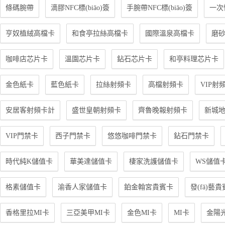
條碼腕帶
滴膠NFC標(biāo)簽
手腕帶NFC標(biāo)簽
一次
亨奴植絨高檔卡
和食亭拉絲高檔卡
國際溫泉高檔卡
磨
咖啡店芯片卡
溫園芯片卡
鉆石芯片卡
和亭料理芯片卡
金色紙卡
藍色紙卡
拉絲射頻卡
高檔射頻卡
VIP射
安居客射頻卡計
盛世皇朝射頻卡
齊魯晚報射頻卡
新城地
VIP門禁卡
西子門禁卡
悠悠咖啡門禁卡
鉆石門禁卡
時代純K儲值卡
華美達儲值卡
棲家洗護儲值卡
WS儲值
格素儲值卡
渝香人家儲值卡
鉑金翰宮貴賓卡
發(fā)藝
香格里拉MI卡
三亞美甲MI卡
金色MI卡
MI卡
金陽光