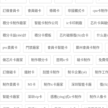
訂做會員卡
會員磁卡
條碼卡
非接觸式卡
cpu卡制作
積分卡制作廠家
智能卡制作公司
ic卡印刷廠
芯片卡與磁條
積分卡設(shè)計
積分卡模板
芯片磁條復(fù)合卡
什么是i
pvc貴賓卡
門禁廠家
會員卡智能卡
鄭州會員卡制作
做芯片卡廠家
制作積分卡
昆明ic卡
磁卡制作
免費
訂做磁卡
鐳射卡
刮獎卡制作
制卡企業(yè)
制作工
制作貴賓卡
M1卡
制作ic卡廠家
深圳智能卡廠
復(fù
智能卡廠家
深圳vip卡
感應(yīng)式ic卡制作
制作人像卡