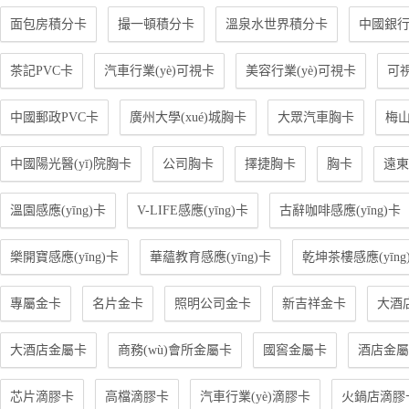
面包房積分卡
撮一頓積分卡
溫泉水世界積分卡
中國銀行
茶記PVC卡
汽車行業(yè)可視卡
美容行業(yè)可視卡
可
中國郵政PVC卡
廣州大學(xué)城胸卡
大眾汽車胸卡
梅
中國陽光醫(yī)院胸卡
公司胸卡
擇捷胸卡
胸卡
遠東
溫園感應(yīng)卡
V-LIFE感應(yīng)卡
古辭咖啡感應(yīng)卡
樂開寶感應(yīng)卡
華蘊教育感應(yīng)卡
乾坤茶樓感應(yīng
專屬金卡
名片金卡
照明公司金卡
新吉祥金卡
大酒
大酒店金屬卡
商務(wù)會所金屬卡
國窖金屬卡
酒店金屬
芯片滴膠卡
高檔滴膠卡
汽車行業(yè)滴膠卡
火鍋店滴膠