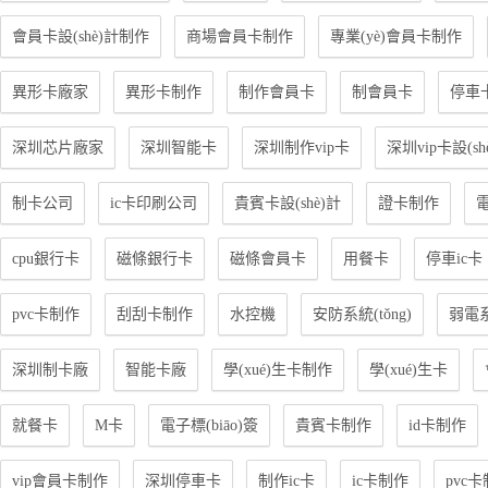
會員卡設(shè)計制作
商場會員卡制作
專業(yè)會員卡制作
異形卡廠家
異形卡制作
制作會員卡
制會員卡
停車
深圳芯片廠家
深圳智能卡
深圳制作vip卡
深圳vip卡設(sh
制卡公司
ic卡印刷公司
貴賓卡設(shè)計
證卡制作
電
cpu銀行卡
磁條銀行卡
磁條會員卡
用餐卡
停車ic卡
pvc卡制作
刮刮卡制作
水控機
安防系統(tǒng)
弱電系
深圳制卡廠
智能卡廠
學(xué)生卡制作
學(xué)生卡
就餐卡
M卡
電子標(biāo)簽
貴賓卡制作
id卡制作
vip會員卡制作
深圳停車卡
制作ic卡
ic卡制作
pvc