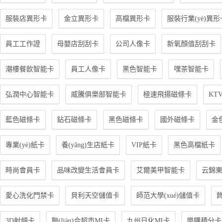
服裝店異形卡
金立異形卡
高檔異形卡
服裝行業(yè)異形
員工工作證
母嬰店刮刮卡
公司人像卡
新氧顏值刮刮卡
潮樓餐飲智能卡
員工人像卡
黑色智能卡
嘿茶智能卡
弘潤中心智能卡
威騰俱樂部智能卡
極速飛揚磁條卡
KT
藍色磁條卡
鉆石磁條卡
黑色磁條卡
國外磁條卡
金
專業(yè)紙卡
養(yǎng)生店紙卡
VIP紙卡
黑色高檔紙卡
時尚會員卡
品味改變生活會員卡
艾爾美甲智能卡
云錦
愛心洗化門禁卡
貝利天空儲值卡
師范大學(xué)儲值卡
3D射頻卡
聯(lián)合超市MI卡
九州日化MI卡
樂購積分卡