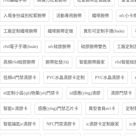
rfid編織手帶
高彈力松緊腕帶
松緊腕帶定做廠家
聚會派
入場身份識別松緊腕帶
活動專用腕帶
織嘜腕帶
nfc小卡標
工廠定制織嘜腕帶
織嘜腕帶定做
異形可定制手環(huán)
rfid電子手環(huán)
nfc硅膠腕帶
硅膠腕帶雙色
工廠定制
高頻rfid硅膠腕帶
腕帶批發(fā)
智能腕帶廠家
rfid智能
低頻id門禁滴膠卡
PVC水晶滴膠卡定制
PVC水晶滴膠卡
id定制小區(qū)物業(yè)門禁卡
id感應(yīng)滴膠
滴膠門禁卡
智能ic滴膠卡
感應(yīng)門禁芯片卡
異型會員m1卡
定制
智能鑰匙ic滴膠卡
NFC門禁滴膠卡
ic滴膠卡定制廠家
i