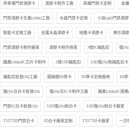
停車場門禁滴膠卡
滴膠卡制作工廠
高檔門禁卡定制
金
門禁滴膠卡生產(chǎn)工廠
水晶門禁卡定做
小區(qū)門禁滴
智能卡定做工廠
充電水晶滴膠卡
地鐵卡滴膠卡
異形滴
門禁滴膠卡制作廠家
滴膠卡制作商家
3號IC鑰匙扣
復(f
國產(chǎn)IC芯片卡制作
2號UID鑰匙扣
UID復(fù)制鑰匙扣卡
鑰匙扣批發(fā)工廠
圓線圈ID厚卡
ID厚卡定做廠商
ID厚
復(fù)旦白卡批發(fā)
復(fù)旦IC卡制作工廠
國產(chǎn)IC感應
門禁IC白卡批發(fā)
UID復(fù)制白卡
UID復(fù)制白卡廠家
T5577ID門禁白卡
ID白卡廠家定制
T5577ID卡廠家
一次