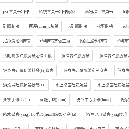
pvc會員卡制作
影視會員卡制作廠家
商場超市會員卡
id
硅膠腕帶
國產(chǎn)ic腕帶
ic硅膠腕帶
松緊腕帶
i
尼龍織嘜ic腕帶
rfid腕帶定做工廠
廠家直銷ic腕帶
rfid腕
活動賽事硅膠腕帶定做工廠
演唱會硅膠腕帶
演唱會硅膠腕帶
健身房硅膠腕帶批發(fā)廠家
健身房硅膠腕帶定制商家
健身
游樂場硅膠腕帶批發(fā)
水上樂園硅膠腕帶
水上樂園硅膠腕
桑拿手環(huán)
智能手環(huán)
洗浴中心手環(huán)
廠家
防水感應(yīng)rfid手環(huán)廠家批發(fā)
浴室專用感應(yīng)智能手