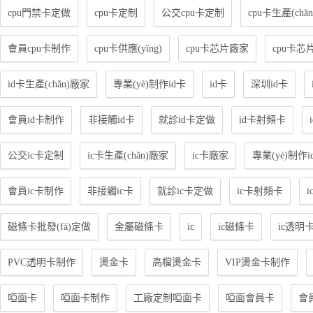
cpu門禁卡定做
cpu卡定制
公交cpu卡定制
cpu卡生產(chǎ
會員cpu卡制作
cpu卡供應(yīng)
cpu卡芯片廠家
cpu卡芯
id卡生產(chǎn)廠家
專業(yè)制作id卡
id卡
深圳id卡
會員id卡制作
非接觸id卡
就診id卡定做
id卡射頻卡
公交ic卡定制
ic卡生產(chǎn)廠家
ic卡廠家
專業(yè)制作i
會員ic卡制作
非接觸ic卡
就診ic卡定做
ic卡射頻卡
磁條卡批發(fā)定做
金屬磁條卡
ic
ic磁條卡
ic透明
PVC透明卡制作
燙金卡
高檔燙金卡
VIP燙金卡制作
啞面卡
啞面卡制作
工廠定制啞面卡
啞面會員卡
會