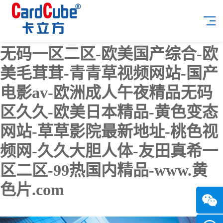
91在线无精精品入口-国产免费
无码一区二区-欧美国产综合-欧
美毛茸茸-青青草视频网站-国产
电影av-欧洲成人午夜精品无码
区久久-欧美日本精品-黄色变态
网站-草草影院最新地址-桃色视
频网-久久大胆人体-友田真希一
区二区-99热国内精品-www.黄
色片.com