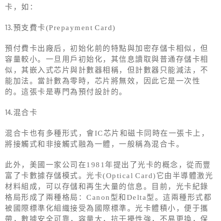
卡，如：
⒔預支費卡(Prepayment Card)
預付費卡出廠后，初始化前的特點與加密存儲卡相似，但
容量較小。一旦用戶初始化，其信息讀取與普通存儲卡相
似，其嵌入式芯片與計數器相稱，但計數器只能減法，不
能加法。當計數為零時，芯片將無效，因此它是一次性
的。這張卡是專門為預付設計的。
⒕混合卡
混合卡也有多種形式，會IC芯片和磁卡同時在一張卡上，
將接觸式和非接觸式融為一體，一般稱為混合卡。
此外，美國一家公司在1981年提出了光卡的概念，從而豐
富了卡數據存儲模式。光卡(Optical Card)它由半導體激光
材料組成，可以存儲和再生大量的信息。目前，光卡紀錄
格局形成了兩種格局：Canon型和Delta型。這兩種形式都
被國際標準化組織接受為國際標準。光卡體積小，便于攜
帶，數據安全可靠，容量大，抗干擾性強，不易更換，保