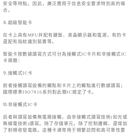
安全等特點。因此，廣泛應用于信息安全要求特別高的場
合。
⒏超級智能卡
在卡上具有MPU并配有鍵盤、液晶顯示器和電源，有的卡
還配有指紋識別裝置等。
智能卡按數據讀寫方式可分為接觸式IC卡片和非接觸式IC
卡兩類：
⒐接觸式IC卡
前者接觸讀寫設備的觸點和卡片上的觸點進行數據讀寫；
國際標準ISO7816系列對此類IC規定了卡。
⒑非接觸式IC卡
后者與讀寫設備無電路接觸，由非接觸式讀寫技術(如光或
無線電技術)讀寫。除了存儲單元。除了控制邏輯，還增加
了射頻收發電路。這種卡通常用于頻繁訪問和高可靠性要