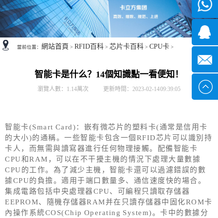
微信
7*24小
1371382
網站首頁
RFID百科
芯片卡百科
CPU卡
當前位置：
>
>
>
>
時
2355497
智能卡是什么？14個知識點一看便知！
service@
瀏覽人數：1.14萬次
更新時間：2023-02-14 09:39:05
智能卡(Smart Card)：嵌有微芯片的塑料卡(通常是信用卡
的大小)的通稱。一些智能卡包含一個RFID芯片可以識別持
卡人，而無需與讀寫器進行任何物理接觸。配備智能卡
CPU和RAM，可以在不干擾主機的情況下處理大量數據
CPU的工作。為了減少主機，智能卡還可以過濾錯誤的數
據CPU的負擔。適用于端口數量多、通信速度快的場合。
集成電路包括中央處理器CPU、可編程只讀取存儲器
EEPROM、隨機存儲器RAM并在只讀存儲器中固化ROM卡
內操作系統COS(Chip Operating System)。卡中的數據分