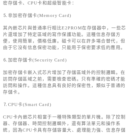
密存儲卡、CPU卡和超級智能卡：
⒌非加密存儲卡(Memory Card)
其內嵌芯片與普通串行相比E2PROM在存儲器中，一些芯
片還增加了特定區域的寫作保護功能。這種信息存儲方
便，使用簡單，價格低廉。磁卡可以在許多場合替代，但
由于它沒有信息保密功能，只能用于保密要求低的應用。
⒍加密存儲卡(Security Card)
加密存儲卡嵌入式芯片增加了存儲區域外的控制邏輯。在
訪問存儲區域之前，需要檢查密碼。只有準確的密碼才能
訪問和操作。這種信息具有良好的保密性，類似于普通的
存儲卡。
⒎CPU卡(Smart Card)
CPU卡內嵌芯片相當于一種特殊類型的單片機。除了控制
器、存儲器、時間控制邏輯外，還有算法單元和操作系
統，因為CPU卡具有存儲容量大、處理能力強、信息存儲